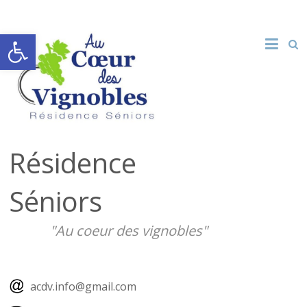
Ouvrir la barre d’outils
Résidence
Séniors
"Au coeur des vignobles"
acdv.info@gmail.com