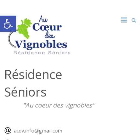
Ouvrir la barre d’outils
Résidence
Séniors
"Au coeur des vignobles"
acdv.info@gmail.com