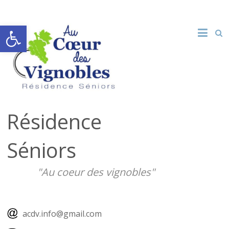
Ouvrir la barre d’outils
Résidence
Séniors
"Au coeur des vignobles"
acdv.info@gmail.com