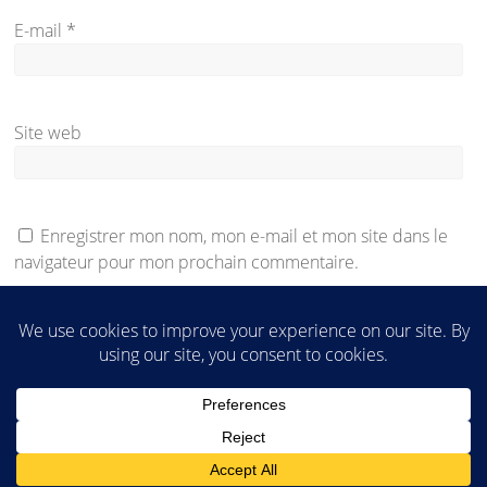
E-mail
*
Site web
Enregistrer mon nom, mon e-mail et mon site dans le
navigateur pour mon prochain commentaire.
Accueil
Être résident
Nos maisons
Nous contacter
La ville de Mirambeau
Liens utiles
Services
Avis
Mentions légales