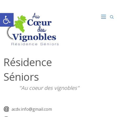
Ouvrir la barre d’outils
Résidence
Séniors
"Au coeur des vignobles"
acdv.info@gmail.com