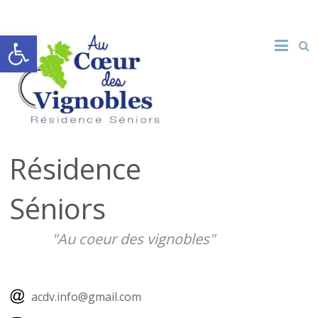
Ouvrir la barre d’outils
Résidence
Séniors
"Au coeur des vignobles"
acdv.info@gmail.com