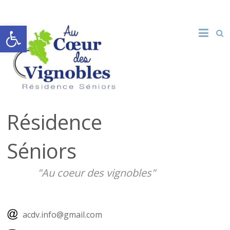
Ouvrir la barre d’outils
Résidence
Séniors
"Au coeur des vignobles"
acdv.info@gmail.com