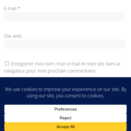
E-mail
*
Site web
Enregistrer mon nom, mon e-mail et mon site dans le
navigateur pour mon prochain commentaire.
Accueil
Être résident
Nos maisons
Nous contacter
La ville de Mirambeau
Liens utiles
Services
Avis
Mentions légales